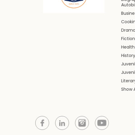
Autob
Busin
Cooki
Dram
Fiction
Health
Histor
Juveni
Juveni
Litera
Show A