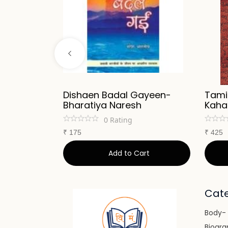
i
Dishaen Badal Gayeen-
Tamil
leshwar
Bharatiya Naresh
Kaha
0
Rating
₹
175
₹
425
art
Add to Cart
Cate
Body- 
Biogra