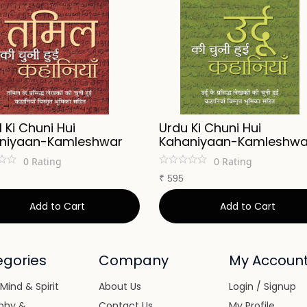
 Ki Chuni Hui
Urdu Ki Chuni Hui
niyaan-Kamleshwar
Kahaniyaan-Kamleshwa
0
Rating
0
Rating
₹
595
Add to Cart
Add to Cart
gories
Company
My Accoun
Mind & Spirit
About Us
Login / Signup
phy &
Contact Us
My Profile