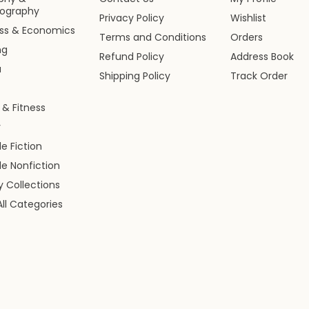
iography
Privacy Policy
Wishlist
ess & Economics
Terms and Conditions
Orders
ng
Refund Policy
Address Book
a
Shipping Policy
Track Order
 & Fitness
y
le Fiction
le Nonfiction
ry Collections
ll Categories