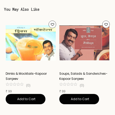
You May Also Like
v
Drinks & Mocktails-Kapoor
Soups, Salads & Sandwiches-
S
Sanjeev
Kapoor Sanjeev
(
0
)
(
0
)
₹
₹
99
₹
99
Add to Cart
Add to Cart