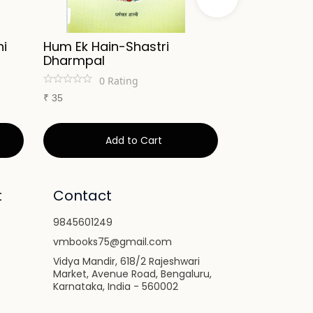
i
Hum Ek Hain-Shastri
Tapovan Ki
Dharmpal
Prabhakar V
0
Rating
0
Ra
₹
35
₹
70
Add to Cart
Ad
t
Contact
9845601249
vmbooks75@gmail.com
Vidya Mandir, 618/2 Rajeshwari
Market, Avenue Road, Bengaluru,
Karnataka, India - 560002