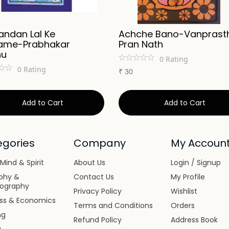
andan Lal Ke
Achche Bano-Vanprasth
ame-Prabhakar
Pran Nath
nu
0
Rating
0
Rating
₹
30
Add to Cart
Add to Cart
gories
Company
My Accoun
Mind & Spirit
About Us
Login / Signup
phy &
Contact Us
My Profile
iography
Privacy Policy
Wishlist
ess & Economics
Terms and Conditions
Orders
ng
Refund Policy
Address Book