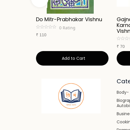
abhakar
Do Mitr-Prabhakar Vishnu
Gajn
Karn
0
Rating
Vish
₹
110
₹
70
art
Add to Cart
Cate
Body- 
Biogra
Autob
Busin
Cooki