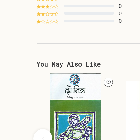
0
0
0
You May Also Like