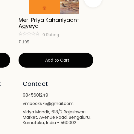
Meri Priya Kahaniyaan-
Meri Priya 
Agyeya
Rakesh Mo
0
Rating
0
Ra
₹
195
₹
195
Add to Cart
Ad
t
Contact
9845601249
vmbooks75@gmail.com
Vidya Mandir, 618/2 Rajeshwari
Market, Avenue Road, Bengaluru,
Karnataka, India - 560002