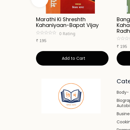
iyaan-
Marathi Ki Shreshth
Bangl
ya
Kahaniyaan-Bapat Vijay
Kaha
Rad
0
Rating
₹
195
₹
195
art
Add to Cart
Cate
Body- 
Biogra
Autob
Busin
Cooki