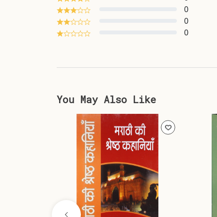
0
0
0
You May Also Like