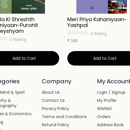
a Ki Shreshth
Meri Priya Kahaniyaan-
niyaan-Purohit
Yashpal
heyshyam
0
Rating
0
Rating
₹
165
Add to Cart
Add to Cart
gories
Company
My Accoun
Mind & Spirit
About Us
Login / Signup
phy &
Contact Us
My Profile
iography
Privacy Policy
Wishlist
ess & Economics
Terms and Conditions
Orders
ng
Refund Policy
Address Book