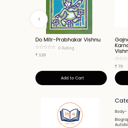
abhakar
Do Mitr-Prabhakar Vishnu
Gajn
Karn
0
Rating
Vish
₹
110
₹
70
art
Add to Cart
Cate
Body- 
Biogra
Autob