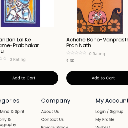
andan Lal Ke
Achche Bano-Vanprasth
ame-Prabhakar
Pran Nath
nu
0
Rating
0
Rating
₹
30
Add to Cart
Add to Cart
gories
Company
My Accoun
Mind & Spirit
About Us
Login / Signup
phy &
Contact Us
My Profile
iography
Privacy Policy
Wishlist