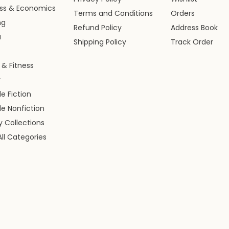
ess & Economics
Terms and Conditions
Orders
ng
Refund Policy
Address Book
a
Shipping Policy
Track Order
 & Fitness
y
le Fiction
le Nonfiction
ry Collections
ll Categories