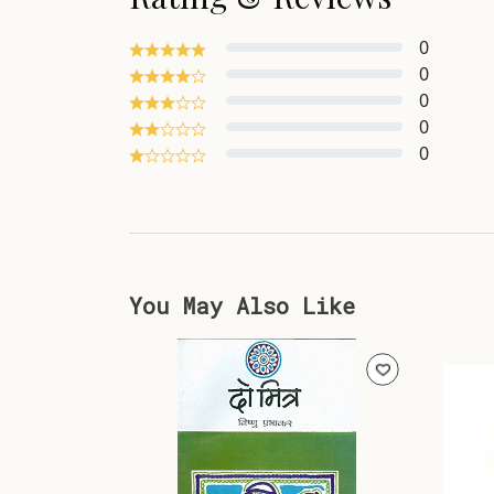
0
0
0
0
0
You May Also Like