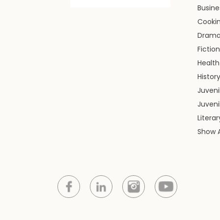
Busin
Cooki
Dram
Fiction
Health
Histor
Juveni
Juveni
Litera
Show A