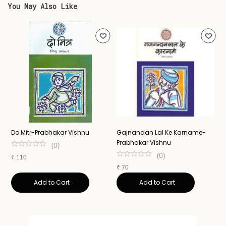
You May Also Like
Do Mitr-Prabhakar Vishnu
Gajnandan Lal Ke Karname-
A
Prabhakar Vishnu
N
(
0
)
(
0
)
₹
110
₹
70
₹
Add to Cart
Add to Cart