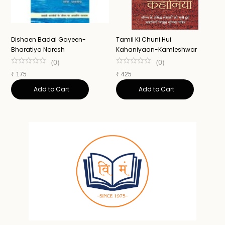
Dishaen Badal Gayeen-
Tamil Ki Chuni Hui
U
Bharatiya Naresh
Kahaniyaan-Kamleshwar
K
(
0
)
(
0
)
₹
175
₹
425
₹
Add to Cart
Add to Cart