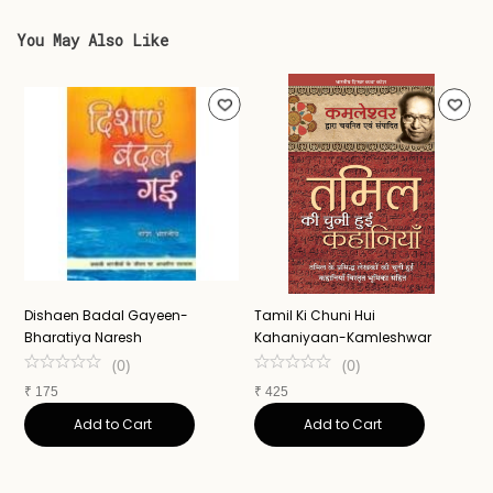
You May Also Like
Dishaen Badal Gayeen-
Tamil Ki Chuni Hui
U
Bharatiya Naresh
Kahaniyaan-Kamleshwar
K
(
0
)
(
0
)
₹
175
₹
425
₹
Add to Cart
Add to Cart