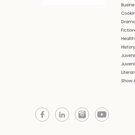
Busin
Cooki
Dram
Fiction
Health
Histor
Juveni
Juveni
Litera
Show A