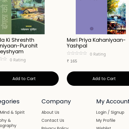
a Ki Shreshth
Meri Priya Kahaniyaan-
niyaan-Purohit
Yashpal
heyshyam
0
Rating
0
Rating
₹
165
Add to Cart
Add to Cart
gories
Company
My Accoun
Mind & Spirit
About Us
Login / Signup
phy &
Contact Us
My Profile
iography
Privacy Policy
Wishlist