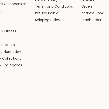
ess & Economics
Terms and Conditions
Orders
ng
Refund Policy
Address Book
a
Shipping Policy
Track Order
 & Fitness
y
le Fiction
le Nonfiction
ry Collections
ll Categories