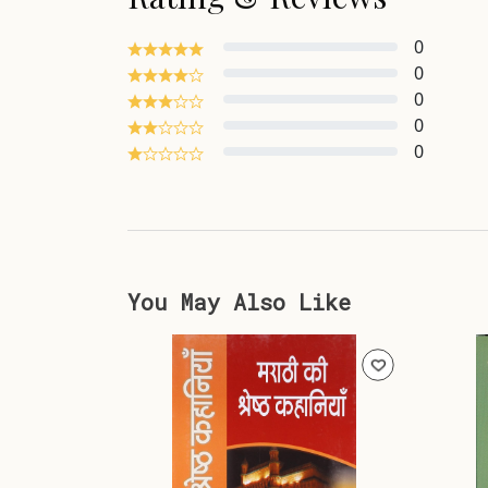
0
0
0
0
0
You May Also Like