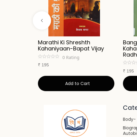
iyaan-
Marathi Ki Shreshth
Bangl
ya
Kahaniyaan-Bapat Vijay
Kaha
Rad
0
Rating
₹
195
₹
195
art
Add to Cart
Cate
Body- 
Biogra
Autob