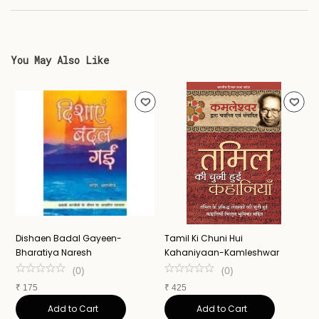
You May Also Like
Dishaen Badal Gayeen-
Tamil Ki Chuni Hui
U
Bharatiya Naresh
Kahaniyaan-Kamleshwar
K
(
0
)
(
0
)
₹
175
₹
425
₹
Add to Cart
Add to Cart